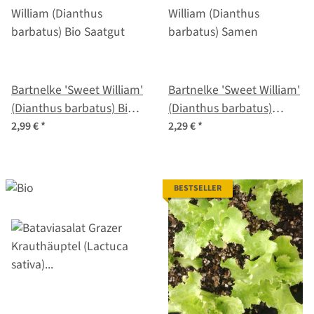
Bartnelke 'Sweet William'
Bartnelke 'Sweet William'
(Dianthus barbatus) Bio
(Dianthus barbatus)
Saatgut
Samen
2,99 €
*
2,29 €
*
BESTSELLER