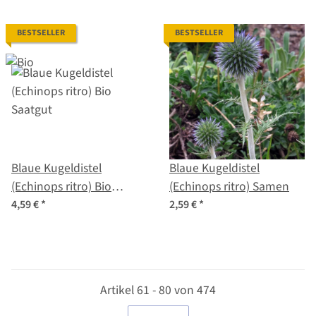
BESTSELLER
BESTSELLER
Blaue Kugeldistel
Blaue Kugeldistel
(Echinops ritro) Bio
(Echinops ritro) Samen
Saatgut
4,59 €
*
2,59 €
*
Artikel 61 - 80 von 474