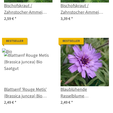
Bischofskraut /
Bischofskraut /
Zahnstocher-Ammei
Zahnstocher-Ammei
(Ammi visnaga) Samen
(Ammi visnaga) Bio
2,59 €
*
3,39 €
*
Saatgut
BESTSELLER
BESTSELLER
Blattsenf 'Rouge Metis'
Blaublühende
(Brassica juncea) Bio
Rasselblume
Saatgut
(Catananche caerulea)
2,49 €
*
2,49 €
*
Samen