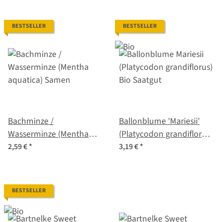
BESTSELLER
BESTSELLER
Bachminze /
Ballonblume 'Mariesii'
Wasserminze (Mentha
(Platycodon grandiflorus)
aquatica) Samen
Bio Saatgut
2,59 €
*
3,19 €
*
BESTSELLER