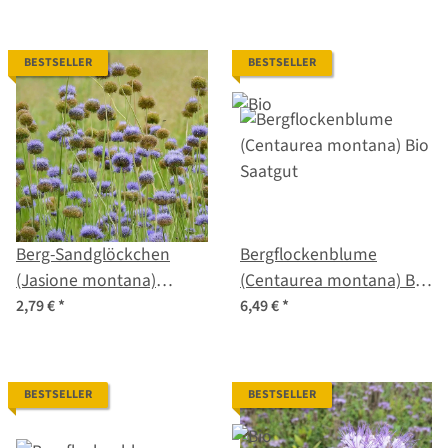
BESTSELLER
BESTSELLER
Berg-Sandglöckchen
Bergflockenblume
(Jasione montana)
(Centaurea montana) Bio
Samen
Saatgut
2,79 €
*
6,49 €
*
BESTSELLER
BESTSELLER