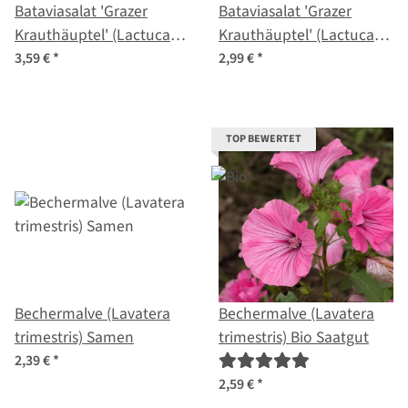
Bataviasalat 'Grazer
Bataviasalat 'Grazer
Krauthäuptel' (Lactuca
Krauthäuptel' (Lactuca
sativa) Bio Saatgut
sativa) Samen
3,59 €
*
2,99 €
*
TOP BEWERTET
Bechermalve (Lavatera
Bechermalve (Lavatera
trimestris) Samen
trimestris) Bio Saatgut
2,39 €
*
2,59 €
*