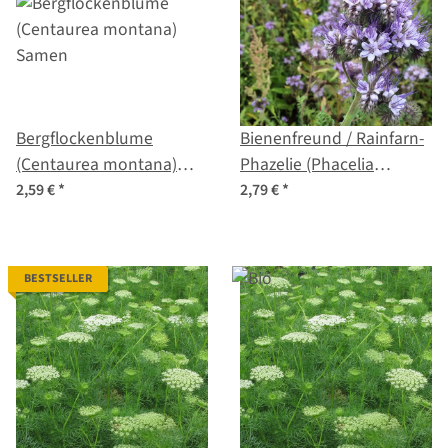
Bergflockenblume
Bienenfreund / Rainfarn-
(Centaurea montana)
Phazelie (Phacelia
Samen
tanacetifolia) Bio Saatgut
2,59 €
*
2,79 €
*
BESTSELLER