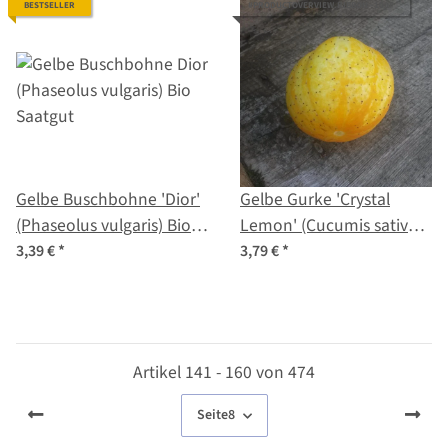
BESTSELLER
#PRODUCTOVERVIEW.RIBBON--100#
Gelbe Buschbohne 'Dior'
Gelbe Gurke 'Crystal
(Phaseolus vulgaris) Bio
Lemon' (Cucumis sativus)
Saatgut
Bio Saatgut
3,39 €
*
3,79 €
*
Artikel 141 - 160 von 474
Seite
8