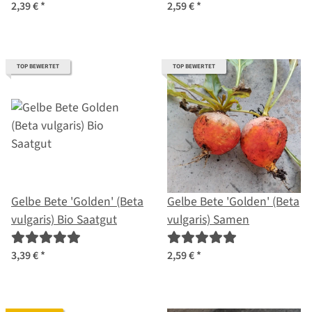
(Limonium sinuatum)
2,39 €
*
2,59 €
*
Samen
TOP BEWERTET
TOP BEWERTET
Gelbe Bete 'Golden' (Beta
Gelbe Bete 'Golden' (Beta
vulgaris) Bio Saatgut
vulgaris) Samen
3,39 €
*
2,59 €
*