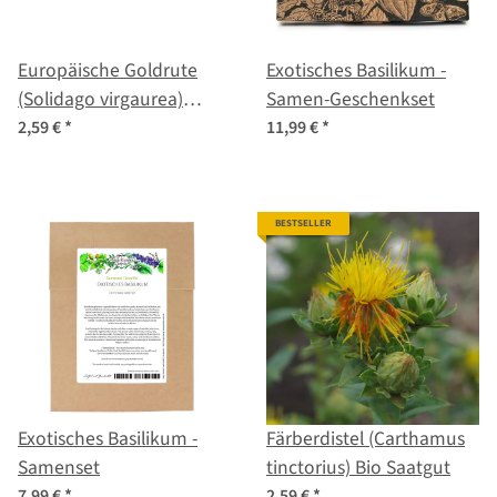
Europäische Goldrute
Exotisches Basilikum -
(Solidago virgaurea)
Samen-Geschenkset
Samen
2,59 €
*
11,99 €
*
BESTSELLER
Exotisches Basilikum -
Färberdistel (Carthamus
Samenset
tinctorius) Bio Saatgut
7,99 €
*
2,59 €
*