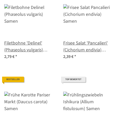
Filetbohne 'Delinel'
Frisee Salat 'Pancalieri'
(Phaseolus vulgaris)
(Cichorium endivia)
Samen
Samen
2,79 €
*
2,39 €
*
BESTSELLER
TOP BEWERTET