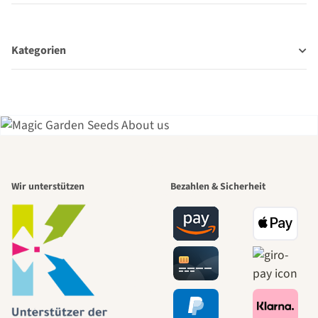
Kategorien
Einer der
Wir unterstützen
Bezahlen & Sicherheit
schönsten
Wege zu uns
selbst führt