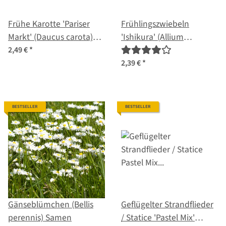
Frühe Karotte 'Pariser
Frühlingszwiebeln
Markt' (Daucus carota)
'Ishikura' (Allium
Samen
fistulosum) Samen
2,49 €
*
2,39 €
*
BESTSELLER
BESTSELLER
Gänseblümchen (Bellis
Geflügelter Strandflieder
perennis) Samen
/ Statice 'Pastel Mix'