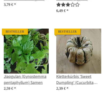
(Phaseolus coccineus)
nervosa var. nervosa)
3,79 €
*
Samen
Samen
6,49 €
*
BESTSELLER
BESTSELLER
Jiaogulan (Gynostemma
Kletterkürbis 'Sweet
pentaphyllum) Samen
Dumpling' (Cucurbita
pepo) Samen
2,59 €
*
2,39 €
*