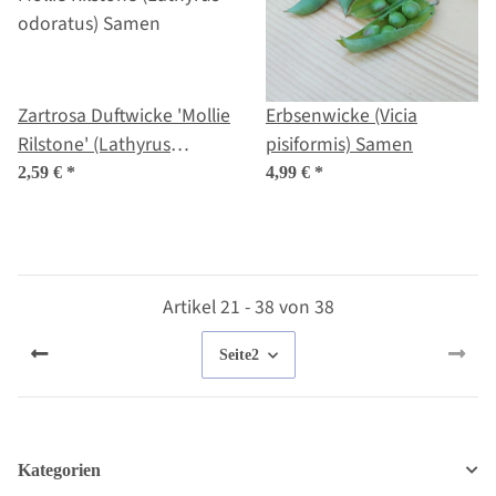
Zartrosa Duftwicke 'Mollie
Erbsenwicke (Vicia
Rilstone' (Lathyrus
pisiformis) Samen
odoratus) Samen
2,59 €
*
4,99 €
*
Artikel 21 - 38 von 38
Seite
2
Kategorien