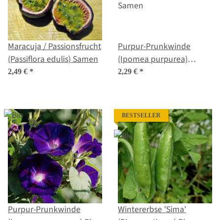
Maracuja / Passionsfrucht
Purpur-Prunkwinde
(Passiflora edulis) Samen
(Ipomea purpurea)
Samen
2,49 €
*
2,29 €
*
BESTSELLER
Purpur-Prunkwinde
Wintererbse 'Sima'