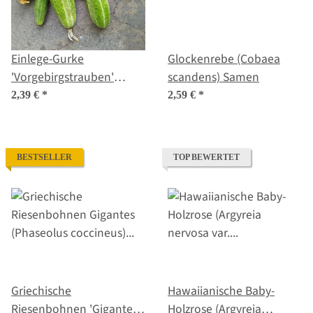
Einlege-Gurke
Glockenrebe (Cobaea
'Vorgebirgstrauben'
scandens) Samen
(Cucumis sativus) Samen
2,39 €
*
2,59 €
*
BESTSELLER
TOP BEWERTET
Griechische
Hawaiianische Baby-
Riesenbohnen 'Gigantes'
Holzrose (Argyreia