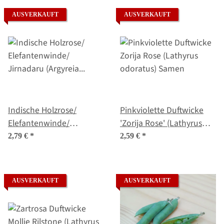
AUSVERKAUFT
AUSVERKAUFT
Indische Holzrose/
Pinkviolette Duftwicke
Elefantenwinde/
'Zorija Rose' (Lathyrus
Jirnadaru (Argyreia
odoratus) Samen
2,79 €
*
2,59 €
*
nervosa var. speciosa)
Samen
AUSVERKAUFT
AUSVERKAUFT