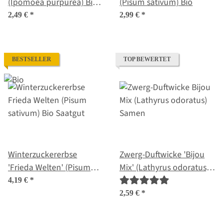
(Ipomoea purpurea) Bio
(Pisum sativum) Bio
Saatgut
2,49 €
*
2,99 €
*
BESTSELLER
TOP BEWERTET
Winterzuckererbse
Zwerg-Duftwicke 'Bijou
'Frieda Welten' (Pisum
Mix' (Lathyrus odoratus)
sativum) Bio Saatgut
Samen
4,19 €
*
2,59 €
*