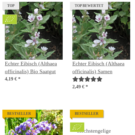
TOP
TOP BEWERTET
Echter Eibisch (Althaea
Echter Eibisch (Althaea
officinalis) Bio Saatgut
officinalis) Samen
4,19 €
*
2,49 €
*
BESTSELLER
BESTSELLER