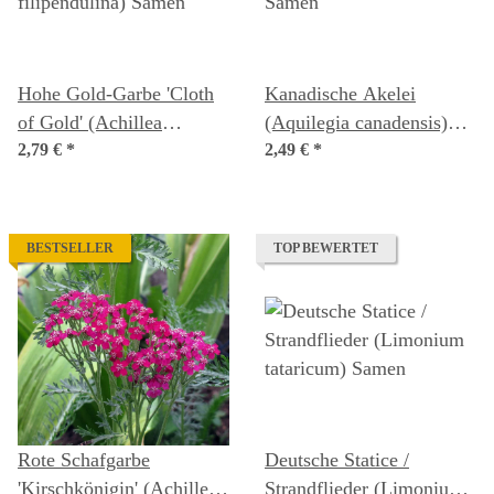
Hohe Gold-Garbe 'Cloth
Kanadische Akelei
of Gold' (Achillea
(Aquilegia canadensis)
filipendulina) Samen
2,79 €
*
Samen
2,49 €
*
BESTSELLER
TOP BEWERTET
Rote Schafgarbe
Deutsche Statice /
'Kirschkönigin' (Achillea
Strandflieder (Limonium