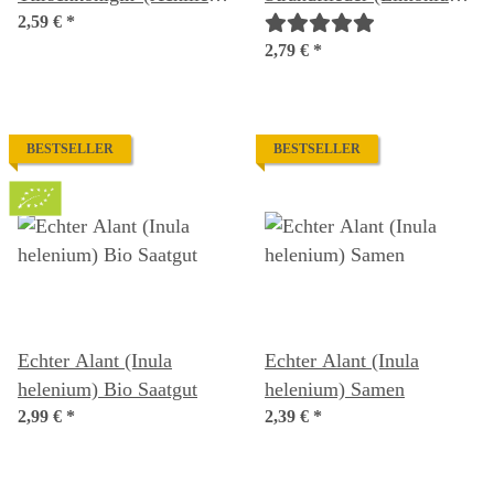
millefolium) Samen
2,59 €
*
tataricum) Samen
2,79 €
*
BESTSELLER
BESTSELLER
Echter Alant (Inula
Echter Alant (Inula
helenium) Bio Saatgut
helenium) Samen
2,99 €
*
2,39 €
*