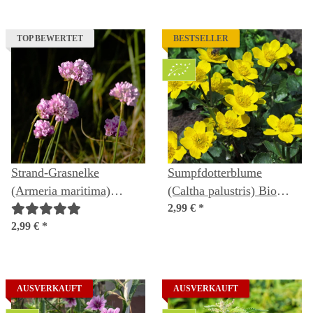
TOP BEWERTET
BESTSELLER
Strand-Grasnelke
Sumpfdotterblume
(Armeria maritima)
(Caltha palustris) Bio
Samen
Saatgut
2,99 €
*
2,99 €
*
AUSVERKAUFT
AUSVERKAUFT