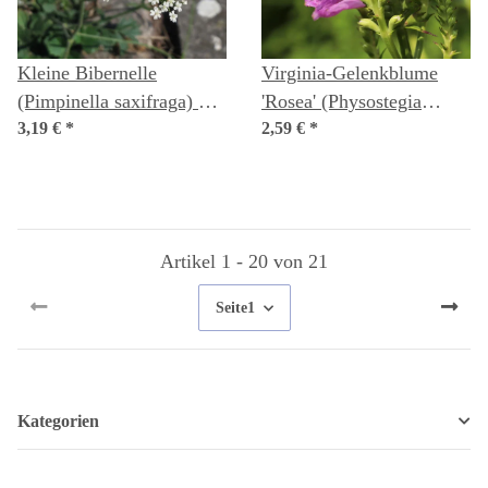
Kleine Bibernelle
Virginia-Gelenkblume
(Pimpinella saxifraga) Bio
'Rosea' (Physostegia
Saatgut
3,19 €
*
virginiana) Samen
2,59 €
*
Artikel 1 - 20 von 21
Seite
1
Kategorien