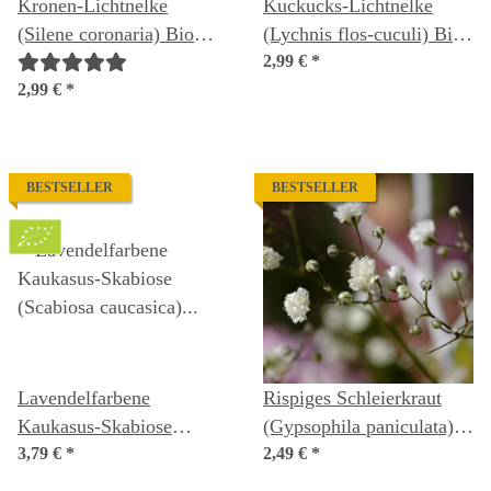
Kronen-Lichtnelke
Kuckucks-Lichtnelke
(Silene coronaria) Bio
(Lychnis flos-cuculi) Bio
Saatgut
Saatgut
2,99 €
*
2,99 €
*
BESTSELLER
BESTSELLER
Lavendelfarbene
Rispiges Schleierkraut
Kaukasus-Skabiose
(Gypsophila paniculata)
(Scabiosa caucasica) Bio
3,79 €
*
Samen
2,49 €
*
Saatgut