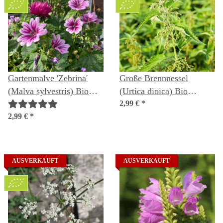
Gartenmalve 'Zebrina'
Große Brennnessel
(Malva sylvestris) Bio
(Urtica dioica) Bio
Saatgut
Saatgut
2,99 €
*
2,99 €
*
AUSVERKAUFT
AUSVERKAUFT