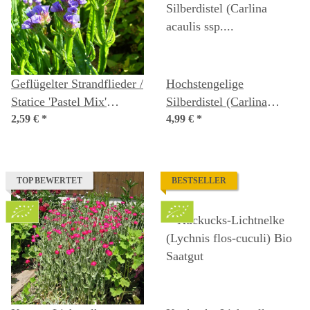
Geflügelter Strandflieder /
Hochstengelige
Statice 'Pastel Mix'
Silberdistel (Carlina
(Limonium sinuatum)
2,59 €
*
acaulis ssp. caulescens)
4,99 €
*
Samen
Bio Saatgut
TOP BEWERTET
BESTSELLER