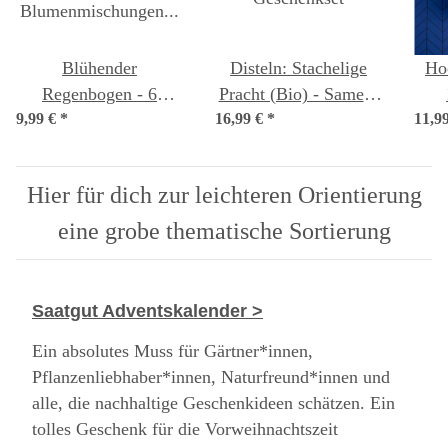
Blühender
Disteln: Stachelige
Ho
Regenbogen - 6
Pracht (Bio) - Samen-
9,99 €
samenfeste
*
16,99 €
Geschenkset
*
11,9
Blumenmischungen -
einf
spektakulär &
Ein
Hier für dich zur leichteren Orientierung
farbenfroh -
Einsteiger-Saatgutset
eine grobe thematische Sortierung
Saatgut Adventskalender >
Ein absolutes Muss für Gärtner*innen,
Pflanzenliebhaber*innen, Naturfreund*innen und
alle, die nachhaltige Geschenkideen schätzen. Ein
tolles Geschenk für die Vorweihnachtszeit