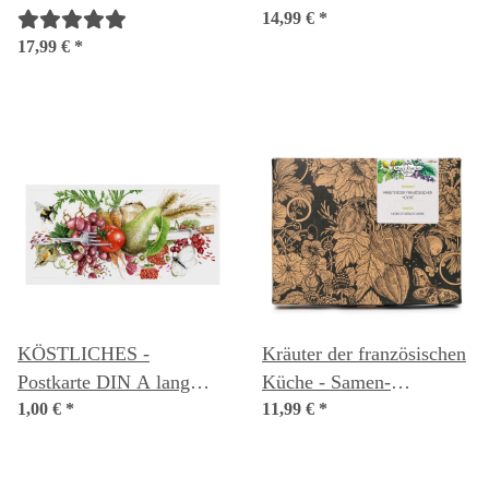
14,99 €
*
17,99 €
*
KÖSTLICHES -
Kräuter der französischen
Postkarte DIN A lang
Küche - Samen-
(10,5 x 21 cm)
1,00 €
*
Geschenkset
11,99 €
*