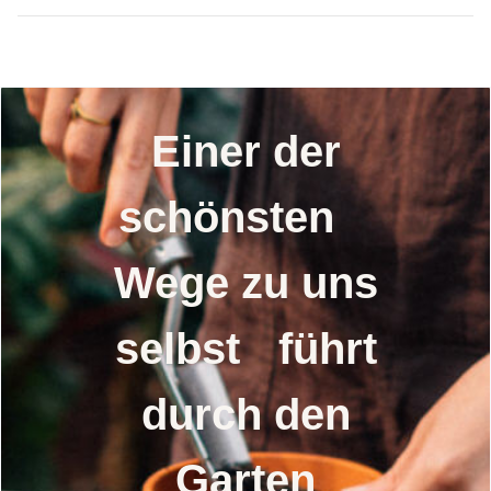
Einer der
schönsten
Wege zu uns
selbst führt
durch den
Garten