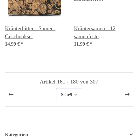
Kräuterbitter - Samen-
Kräutersamen - 12
Geschenkset
samenfeste
14,99 €
*
Küchenkräutersorten -
11,99 €
*
würzig & lecker -
Einsteiger-Saatgutset
Artikel 161 - 180 von 307
Seite
9
Kategorien