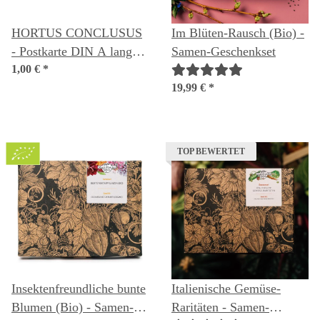
HORTUS CONCLUSUS
Im Blüten-Rausch (Bio) -
- Postkarte DIN A lang
Samen-Geschenkset
(10,5 x 21 cm)
1,00 €
*
19,99 €
*
TOP BEWERTET
Insektenfreundliche bunte
Italienische Gemüse-
Blumen (Bio) - Samen-
Raritäten - Samen-