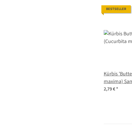
BESTSELLER
Kürbis 'Butt
maxima) Sa
2,79 €
*