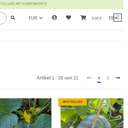
ESTELLUNG MIT KUNDENKONTO
EUR
DE
0,00 €
Artikel 1 - 20 von 21
1
2
DUCTOVERVIEW.RIBBON--100#
BESTSELLER