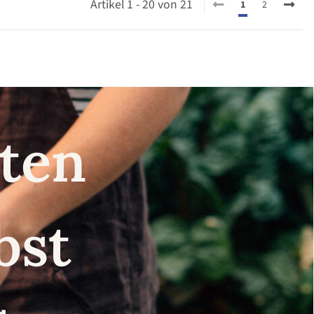
Artikel 1 - 20 von 21
1
2
nsten
lbst