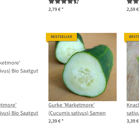
 Bio Saatgut
Samen
sativ
2,79 €
*
2,59 
BESTSELLER
BEST
etmore’
Gurke 'Marketmore’
Knack
(Cucumis sativus) Bio Saatgut
(Cucumis sativus) Samen
sati
2,39 €
*
3,39 