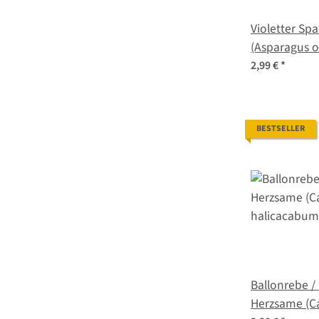
Violetter Spa
(Asparagus of
Saatgut
2,99 €
*
BESTSELLER
Ballonrebe /
Herzsame (