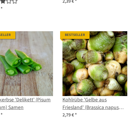
us) Bio Saatgut
sativus) Samen
2,39 €
*
€
*
SELLER
BESTSELLER
erbse 'Delikett' (Pisum
Kohlrübe 'Gelbe aus
vum) Samen
Friesland' (Brassica napus
subsp. rapifera) Bio Saatgut
€
*
2,79 €
*