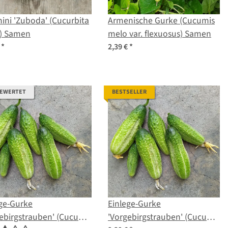
ini 'Zuboda' (Cucurbita
Armenische Gurke (Cucumis
) Samen
melo var. flexuosus) Samen
€
*
2,39 €
*
BEWERTET
BESTSELLER
ge-Gurke
Einlege-Gurke
ebirgstrauben' (Cucumis
'Vorgebirgstrauben' (Cucumis