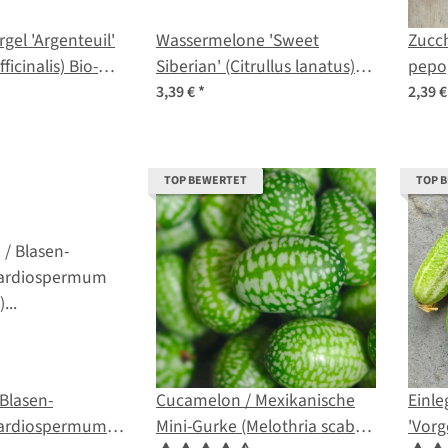
rgel 'Argenteuil'
Wassermelone 'Sweet
Zucch
ficinalis) Bio-
Siberian' (Citrullus lanatus)
pepo
Bio-Saatgut
3,39 €
*
2,39 
TOP BEWERTET
TOP 
 Blasen-
Cucamelon / Mexikanische
Einle
Cardiospermum
Mini-Gurke (Melothria scabra)
'Vorg