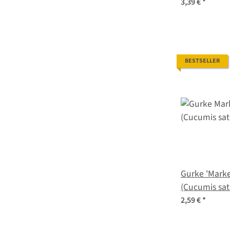
halicacabum)
3,39 €
*
BESTSELLER
Gurke 'Mark
2,59 €
*