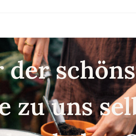
r der schö
e zu uns se