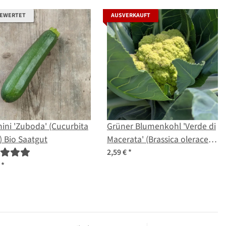
BEWERTET
AUSVERKAUFT
ini 'Zuboda' (Cucurbita
Grüner Blumenkohl 'Verde di
 Bio Saatgut
Macerata' (Brassica oleracea
var. botrytis) Samen
2,59 €
*
€
*