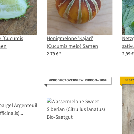
e (Cucumis
Honigmelone 'Kajari'
Netz
men
(Cucumis melo) Samen
sativ
2,79 €
*
2,99 
#PRODUCTOVERVIEW.RIBBON--100#
BEST