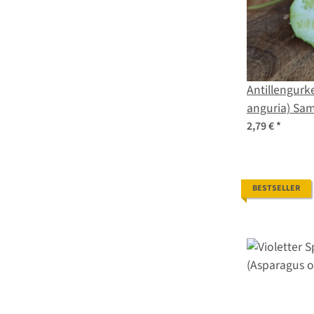
Antillengurk
anguria) Sa
2,79 €
*
BESTSELLER