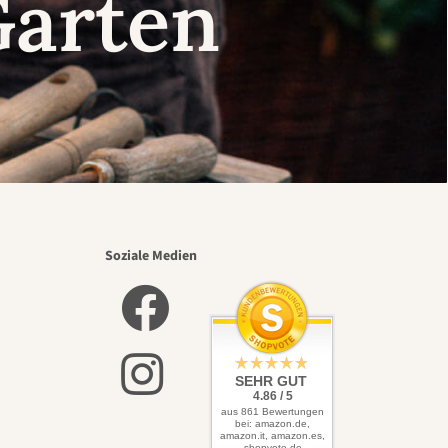
Garten
Soziale Medien
SEHR GUT
4.86 / 5
aus 861 Bewertungen
bei: amazon.de,
amazon.it, amazon.es,
shopvote.de