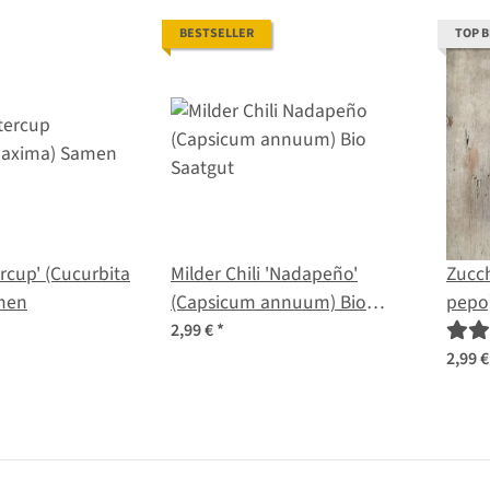
BESTSELLER
TOP 
ercup' (Cucurbita
Milder Chili 'Nadapeño'
Zucch
men
(Capsicum annuum) Bio
pepo)
Saatgut
2,99 €
*
2,99 