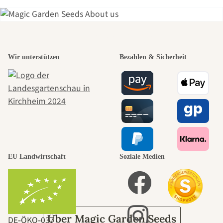
Einer der
Wir unterstützen
Bezahlen & Sicherheit
schönsten
Wege zu uns
selbst führt
durch den
EU Landwirtschaft
Soziale Medien
Garten
Über Magic Garden Seeds
DE‑ÖKO‑037