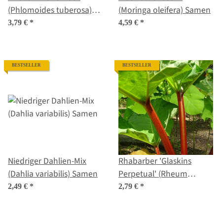
(Phlomoides tuberosa)
(Moringa oleifera) Samen
Samen
3,79 €
*
4,59 €
*
BESTSELLER
BESTSELLER
Niedriger Dahlien-Mix
Rhabarber 'Glaskins
(Dahlia variabilis) Samen
Perpetual' (Rheum
rhabarbarum) Bio
2,49 €
*
2,79 €
*
Saatgut