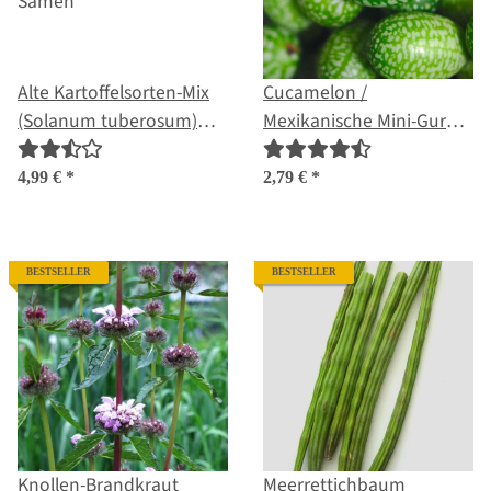
Alte Kartoffelsorten-Mix
Cucamelon /
(Solanum tuberosum)
Mexikanische Mini-Gurke
Samen
(Melothria scabra) Samen
4,99 €
*
2,79 €
*
BESTSELLER
BESTSELLER
Knollen-Brandkraut
Meerrettichbaum