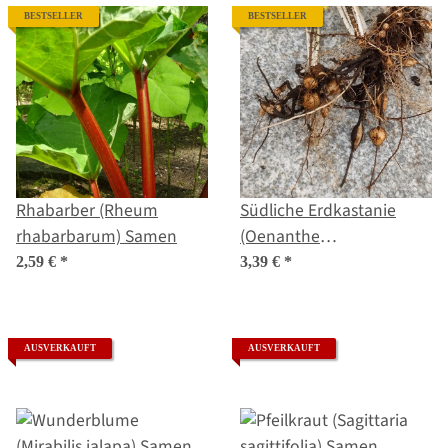
BESTSELLER
BESTSELLER
Rhabarber (Rheum
Südliche Erdkastanie
rhabarbarum) Samen
(Oenanthe
pimpinelloides) Samen
2,59 €
*
3,39 €
*
AUSVERKAUFT
AUSVERKAUFT