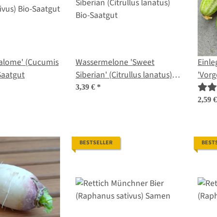
Salome' (Cucumis
Wassermelone 'Sweet
Einle
Saatgut
Siberian' (Citrullus lanatus)
'Vorg
Bio-Saatgut
sativ
3,39 €
*
2,59 
BESTSELLER
BEST