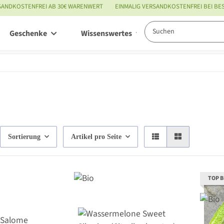
SANDKOSTENFREI AB 30€ WARENWERT
EINMALIG VERSANDKOSTENFREI BEI B
Geschenke
Wissenswertes
Service
Sortierung
Artikel pro Seite
TOP 