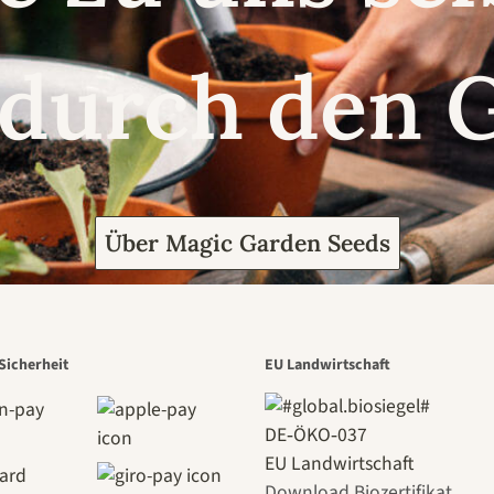
 durch den 
Über Magic Garden Seeds
Sicherheit
EU Landwirtschaft
DE‑ÖKO‑037
EU Landwirtschaft
Download Biozertifikat