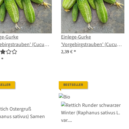
ge-Gurke
Einlege-Gurke
ebirgstrauben' (Cucumis
'Vorgebirgstrauben' (Cucumis
us) Bio Saatgut
sativus) Samen
2,39 €
*
€
*
SELLER
BESTSELLER