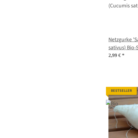
Netzgurke '
sativus) Bio-
2,99 €
*
BESTSELLER