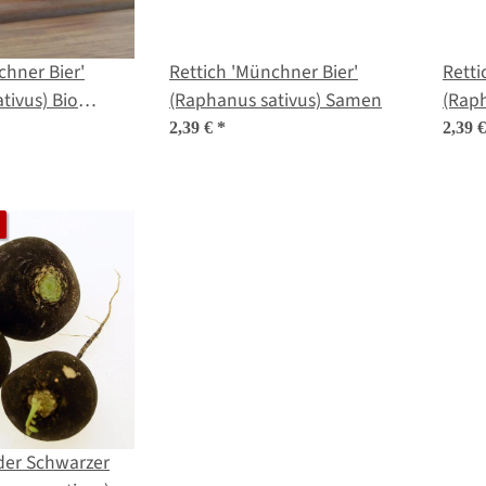
chner Bier'
Rettich 'Münchner Bier'
Retti
tivus) Bio
(Raphanus sativus) Samen
(Rap
2,39 €
*
2,39 
der Schwarzer