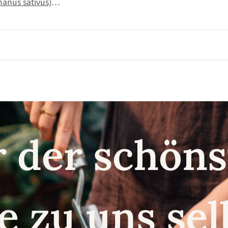
hanus sativus)
r der schö
e zu uns se