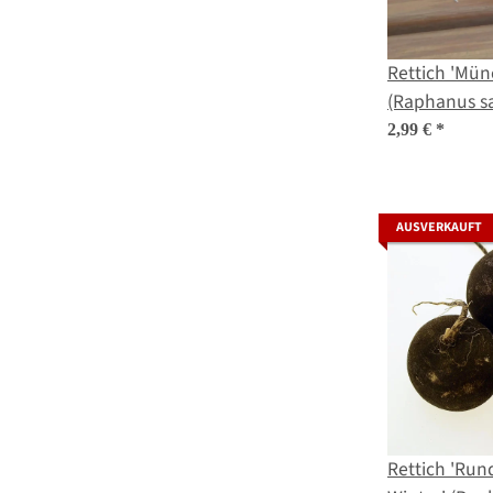
Rettich 'Mün
(Raphanus sa
Saatgut
2,99 €
*
AUSVERKAUFT
Rettich 'Run