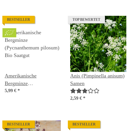
BESTSELLER
TOP BEWERTET
Amerikanische
Anis (Pimpinella anisum)
Bergminze
Samen
(Pycnanthemum pilosum)
5,99 €
*
Bio Saatgut
2,59 €
*
BESTSELLER
BESTSELLER