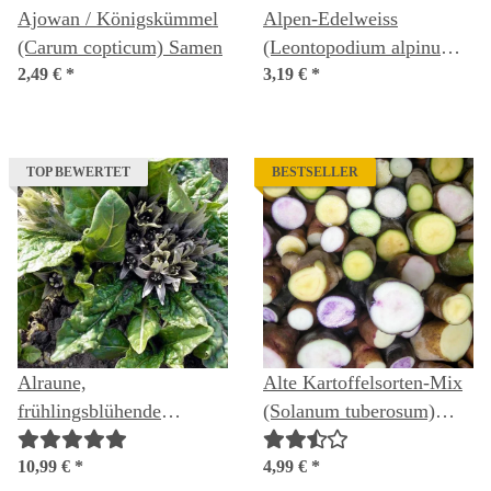
Ajowan / Königskümmel
Alpen-Edelweiss
(Carum copticum) Samen
(Leontopodium alpinum)
2,49 €
*
Samen
3,19 €
*
TOP BEWERTET
BESTSELLER
Alraune,
Alte Kartoffelsorten-Mix
frühlingsblühende
(Solanum tuberosum)
(Mandragora officinarum)
Samen
Samen
10,99 €
*
4,99 €
*