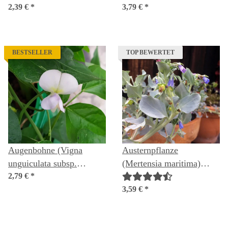
flexuosus) Samen
2,39 €
*
(Agastache rugosa) Bio-
3,79 €
*
Saatgut
BESTSELLER
TOP BEWERTET
Augenbohne (Vigna
Austernpflanze
unguiculata subsp.
(Mertensia maritima)
unguiculata) Samen
2,79 €
*
Samen
3,59 €
*