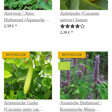
Anisysop / Anis-
Apfelgurke (Cucumis
Duftnessel (Agastache
sativus) Samen
foeniculum) Bio Saatgut
2,59 €
*
2,39 €
*
BESTSELLER
BESTSELLER
Armenische Gurke
Asiatische Duftnessel |
(Cucumis melo var.
Koreanische Minze