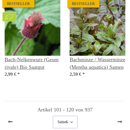
BESTSELLER
BESTSELLER
Bach-Nelkenwurz (Geum
Bachminze / Wasserminze
rivale) Bio Saatgut
(Mentha aquatica) Samen
2,99 €
*
2,59 €
*
Artikel 101 - 120 von 937
Seite
6