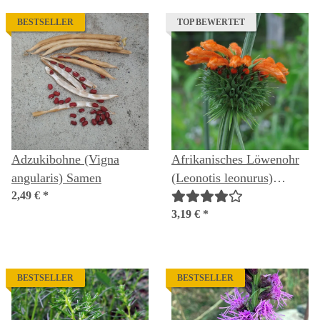
BESTSELLER
TOP BEWERTET
Adzukibohne (Vigna
Afrikanisches Löwenohr
angularis) Samen
(Leonotis leonurus)
2,49 €
*
Samen
3,19 €
*
BESTSELLER
BESTSELLER